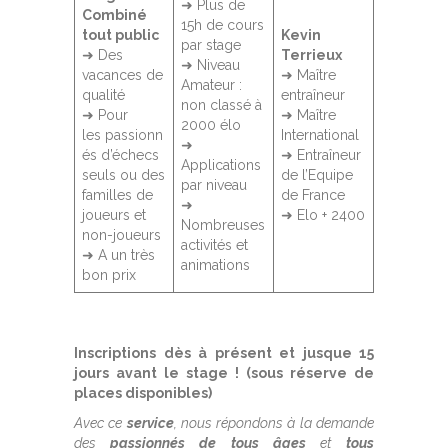
➜ Plus de
Combiné
15h de cours
tout public
Kevin
par stage
➜ Des
Terrieux
➜ Niveau
vacances de
➜ Maître
Amateur :
qualité
entraîneur
non classé à
➜ Pour
➜ Maître
2000 élo
les passionn
International
➜
és d’échecs
➜ Entraîneur
Applications
seuls ou des
de l’Equipe
par niveau
familles de
de France
➜
joueurs et
➜ Elo + 2400
Nombreuses
non-joueurs
activités et
➜ A un très
animations
bon prix
Inscriptions dès à présent et jusque 15
jours avant le stage ! (sous réserve de
places disponibles)
Avec ce
service
, nous répondons à la demande
des
passionnés de tous âges
et
tous