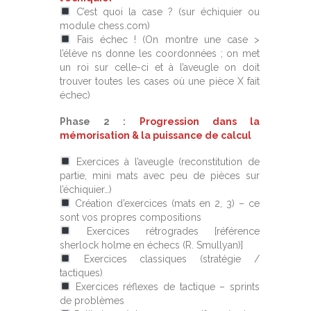
C’est quoi la case ? (sur échiquier ou
module chess.com)
Fais échec ! (On montre une case >
l’élève ns donne les coordonnées ; on met
un roi sur celle-ci et à l’aveugle on doit
trouver toutes les cases où une pièce X fait
échec)
Phase 2 :
Progression dans la
mémorisation & la puissance de calcul
Exercices à l’aveugle (reconstitution de
partie, mini mats avec peu de pièces sur
l’échiquier…)
Création d’exercices (mats en 2, 3) – ce
sont vos propres compositions
Exercices rétrogrades [référence
sherlock holme en échecs (R. Smullyan)]
Exercices classiques (stratégie /
tactiques)
Exercices réflexes de tactique – sprints
de problèmes